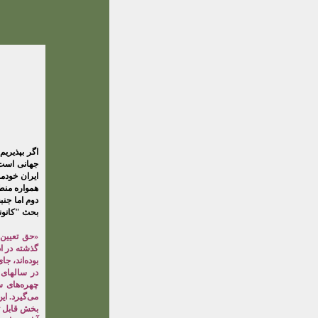
اگر بپذیری
جهانی است،
ایران خودما
همواره منطب
دوم اما جنب
بحث "کانو
«حق تعیین
گذشته در ا
بوده‌اند، 
در سالهای 
چهره‌های س
می‌گیرد. ای
بخش قابل تو