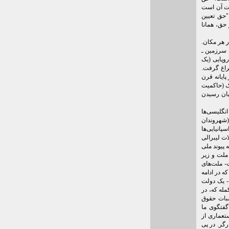
ات آن است
"حق تعیین
حق، همانا
ر هر مکان.
ک حکومت- یک سرزمین ـ
وپایی (یک
راغ گرفت.
ه در پایانه قرن
 محتوی لیبرال- دموکراتیک (حاکمیت
ایان رسیدن
نگلیسی‌ها
(شهروندان
سپانیایی‌ها
ت لیبرالی
 پیوند ملی
ملت و زیر
ت- ملت‌های
ه در ادامه
- یک دولت
مله که، در
سبات حقوق
گفتگوی ما
تعماری از
گر. در پی