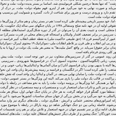
شت" که تنها بعدها درچنین شکلی فرمولبندی شد، اساسا بر بستر پدیده دولت- ملت و تحول
ی‌یابد و صورت نهایی به خود می‌گیرد. هم از اینرو، فهم مقوله دولت- ملت، بر درک از 
دم دارد و ورودی درست و ضرور برای شناخت از ذات، گستره و شمولیت این پرنسیپ و 
قوله دولت- ملت است.
ما، خود مسیر تاریخی پیچیده‌ای طی کرده است؛ هم در بستر زمان و هم متاثر از ویژگی‌ها د
نقطه آغاز حقوقی اولیه آن در عهد نامه صلح وستفالی ۱۶۴٨ در پایان جنگهای سی ساله (ی
متجلی است و تثبیت بعدی آن را می‌توان در گذر از دوره شکل‌گیری استبدادهای مطلقه ار
سرزمین در برابر تضعیف اقتدار واتیکان و استحاله قدرت‌های محلی در قدرت متمرکز) س
این پدیده با عبور از لیبرالیسم قرن ۱٨ (حق طبیعی حاکمیت ملی) به نقطه عطف انقلاب کبیر فرانس
۱٨ می‌رسد و در پی این انقلاب و طی قرن پر تلاطم انقلابات ملی- دموکراتیک ۱۹
ان برابر حقوق) می‌یابد. در واقع "اصل ملیت‌ها" به معنی هر ملت، یک دولت در اروپا با به پ
این روند عمومی در گذر از سرزمین‌های متفاوت نیز در خور توجه است. دولت- ملت پیش ا
نی- زبانی (آنگلوساکسون - محدوده آنسوی آب!)، در فرانسوی‌ها شهروندی ـ سرزمینی 
 البته با بدیهی بودن زبان فرانسوی آنان!) و میان آلمانی‌ها و ایتالیایی‌ها زبانی- خونی و در ا
ذهب را طی کرده است! اگر در انگلستان و فرانسه بر زمینه پیش‌شرط زبان واحد، این تحولا
 است که دولت- ملت را سامان نهایی می‌دهد، در آلمان و ایتالیا زبان واحد است که نقش حلقه
پراکنده در قالب یک دولت ملی را بازی می‌کند. البته این ویژگی‌ها در بستر عمومی دولت- 
ل آنها بر همدیگر. اما ویژگی‌ها در پروسه دولت- ملت را باید به نحو مضاعف در رابطه با دول
انی و نیز تاثیر و تاثرات میان استعمار غرب و مستعمرات و نیمه مستعمرات در نظر گرفت ک
 منطقا مورد گفتگو قرار خواهد گرفت. به هر حال در پایان جنگ جهانی اول، میثاق هر ملت
لمللی به خود می‌گیرد و در بخش بزرگی از جهان مبنای مناسبات کشورها می‌شود. با این تک
یرانه امپراتوری‌های محتضر عثمانی و اتریش - هنگری دولت ـ ملت‌های دیگری نیز وارد منا
می‌شوند. فاصله زمانی بین دو جنگ جهانگیر شاهد دو روند پارالل در رابطه با موضوع مورد 
طرف ادامه نزاع بر سر تقسیم جهان در جبهه استعمار و تلاش برای بر هم زدن تقسیمات اس
خوردگان" جنگ پیشین و از طرف دیگر جنبش‌های استقلال علیه دولت – ملت‌های استعمار