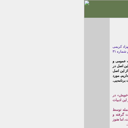
پ عمومی و
ین اصل در
از این اصل
اریم. مورد
برنامه‌یی.
خویش» در
ین ادبیات
جمله توسط
 گرفته‌ و
، اما هنوز
.