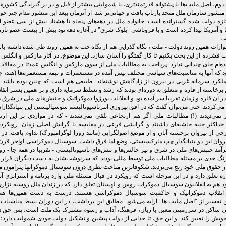
وم، اصل ملیت‌ها با پشتوانه قدرتمندتری، با شمولیتی بیشتر از قبل و در بر گیرندگی کشور
منشور سازمان ملل متحد بازتاب یافت و جهانی‌تر شد. از آنزمان ببعد این منشور مدام چتر خود
زه دولت شده گسترانده است. خانواده ملل در دهه‌های پنجاه تا هشتاد بیش از سی عضو ا
ا و آمریکا پیدا کرده است و با فروپاشی "بلوک شرق" در آغازه دهه نود بیش از بیست عضو تازه
ت.
موازات همین روند دولت - ملت ، نگاه گذرایی هم از نگاه چپ به همین روند طی شده داشته باش
فشرده از این بحث بکنیم تا کار گفتگو را آسان سازد. این موضوع، در آثار مارکس و انگلس الب
ه‌ام جای چندانی ندارد. پرداخت به مطالبات ملی از سوی مارکس و انگلس عمدتا در مقالات 
د که آنها به مناسبت‌های سیاسی مختلف پیش آمده در مستعمرات و نیمه مستعمره‌ها (هند، چی
عملکرد سرمایه غربی در بیرون از زادگاهش نوشته‌اند. طبیعی هم است که چنین بوده باشد. ب
خاسته از قاره و متعلق به دوره‌ای بودند که رشد و تسلط سرمایه داری و بر همین بستر انقلا
ر آن قاره و زمان تقریبا سر آمده بود و انقلابات بورژوا دموکراتیک و جنبش‌های ملی در شرق 
ی‌کردند. حتی می‌توان گفت که در افق پیروزی انترناسیونالیسم سوسیالیستی این بنیانگذارا
ر نمی‌دیدند (!) مطالبات ملی اگر هم ارتجاعی تلقی نمی‌شدند - که در مواردی بر این ارت
 - حداکثر جنبه حاشیه‌ای داشتند و گرایشی فرعی در مقایسه با گرایش اصلی زمان. رویکردی
خی از پیروان برجسته آنان و از موضع اصولگرایی (مانند روزا لوگزامبورگ) تداوم یافت. در
۲۰ با برآمد جنبش‌های ملی در شرق و نیز چالش‌ها و تنش‌های ناسیونالیستی - تقریبا در همه جا - رو
درنگ جدی بر مسئله مطالبات ملی توسط مللی بودند که سرنوشت‌شان به دست دیگران قرار 
 حقوق ملی خود رنج می‌بردند. شکوفاترین مباحث نظری درون سوسیال دموکراتها پیرامون م
ه تعلق دارد و در این مرحله است که رویکرد در قبال مسئله ملی وارد برنامه و استراتژی آن
د هم به انقلابیون سوسیال دموکرات روس و لهستان تعلق دارد که در زندان ملل روسیه تزار
 انقلاب دموکراتیک و حاکمیت سوسیال دموکراسی هستند. درست به دست همین‌ها ه
ن تفسیر از "اصل ملیت ها" ارایه می‌شود. مطابق این برداشت، در این دوران بسط مناسبات 
ی ساکن در سرزمینی معین با زبان، فرهنگ، آداب و رسوم مشترک یک ملت است، پس حق دا
ش را تعیین کند. و این حق، تا جدایی از دولت پیشین و تشکیل دولت خودی شمولیت دارد؛ ا