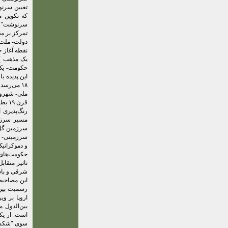
تعیین سرنو
که تکوین م
سرنوشت" تق
تمرکز بر م
دولت- ملت ا
یک مذهب ) 
حکومت- یک 
ملی- شهروند
قرن ۱۹ بطور کلی روندی فرجام یافته است.
رنگ‌پذیری 
مسیر سرزمی
سرزمین گل‌ها
سرزمینی- م
و دموکراتیک
حکومت‌های 
تاثیر متقاب
شرقی و باست
این مصاحبه
رسمیت بین‌ا
اروپا بر و
بین‌الدول 
است. از یک
سوی "شکست 