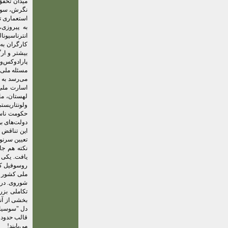
میدان تحقق 
نگرش، سوسیا
استعماری ت
به پیروزی،
انترناسیون
کارگران به
بیشتر و ار
پارادوکس‌و
مسئله ملی 
می‌رسد به 
اسارت ملی 
لهستان، ما
ولونتاریست
حکومت ناسی
دولت‌های ب
این تناقض 
تعیین سرنوش
نکته هم جا
یافت. یکی 
روسوفیل که
ملی کشور شو
شوروی. در 
تکاملی بزر
بخشی از آنه
دل "سوسیال
قالب حدود 
می‌یابند!