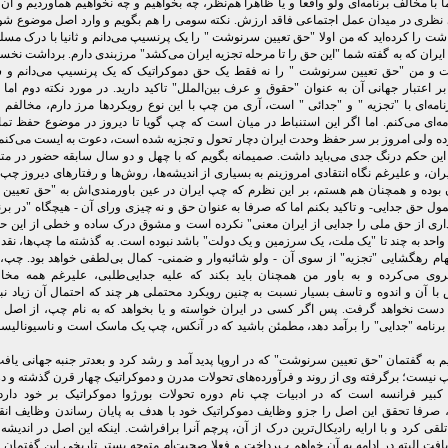
اما با مخالف برنامه‌ای ولو واقعا و یا ظاهرا هم‌نظر، چه بخواهیم و چه نخواهیم هماوردیم و آن
ی نظری در میدان عمل اجتماعی فاقد ارزش. نکته سومی را هم بگویم و وارد اصل موضوع شوم
شت را کرده‌اید که من اولا "حق تعیین سرنوشت " را یک پرنسیپ می‌دانم و ثانیا با درک مسل
ران که به گفته شما "این حق را تا مرحله تجزیه ایران می‌کشد" مرزبندی دارم. برداشت نخست
و من "حق تعیین سرنوشت " را نه فقط یک حق دموکراتیک که یک پرنسیپ می‌دانم و ش
 اعتبار جهانی آن به عنوان "حقوق و عرف بین‌الملل" تاکید دارید. در مورد نکته دوم اما
امه‌ای با "تجزیه " و "جدائی " است، آری من چپ با این نوع رویکردها مرز دارم، مخالفم 
امه‌ای می‌کنم. اما اگر این استنباط در میان است که چپ گویا تا دیروز در موضوع حفظ تما
ه ولی امروز بر سر حفظ وحدت ایران دچار تحول و تجزیه شده است، دعوت به ایست می‌کنم 
ه این حکم درنگ جدی می‌باید داشت. صمیمانه بگویم که با چهل و دو سال سابقه حضور در متن
ن، و علیرغم نگاه انتقادی امروزینم به بسیاری از اندیشه‌ها، روش‌ها و رفتارهای دیروز چپ
 بوده و همچنان هم هستم، بر این نظرم که چپ ایران در عین باورمندی‌اش به "حق تعیی
مول حق جدایی- و تاکید بکنم اما که صرفا به عنوان حق و نه چیزی ورای آن - هیچگاه "در بر
اری از حق ملی را جدایی از ایران معنی" نکرده است و مشوق درک ساده و خطی از این حق
 واحد به چند تا "یک ملت، یک سرزمین و یک دولت" باشد نبوده است. به گذشته ما چپ‌ها، نقد 
ام رهگشایی "تجزیه" از سوی آن - ولو شائبه‌وار و ضمنی- کمال بی‌لطفی خواهد بود. چپ، ت
وی می‌کرده و به باور من همچنان باید بکند که علیه جدایی‌طلبی، علیرغم همه مخ
ش با آن و اندوه و تاسف بسیار نسبت به چنین رویکرد محتملی هر چند که احتمال آن زیاد ن
ست نخواهد گرفت. پس اگر کسی در ایران خواسته و یا بخواهد که به نام چپ، از اصل 
نامه "جدایی" را برآمد دهد، مطمئن باشید که در آنکس، چپ یک ماسک است و ناسیونالیس
م به گفتمان "حق تعیین سرنوشت" که در اروپا پدید آمد و رشد کرد و بعدتر جنبه جهانی یاف
 نیست؛ برگرفته وی از روند و فرآورده‌های تحولات مدرن و دموکراتیک چهار قرن گذشته و در
ب کبیر فرانسه است که در ادبیات چپ نام دوره تحولات بورژوا دموکراتیک بر خود دار
صرفا تحقق این اصل را جزو وظایف دموکراتیک خود با هدف به پایان رساندن وظایف انقل
لقی کرد و با ارایه رادیکال‌ترین درک از آن، پرچم آنرا برافراشت. اینکه این اصل در اندیش
فت البته در ادامه به آن خواهم پرداخت و فعلا صحبت‌ام متوجه بستر تاریخی این گفتمان