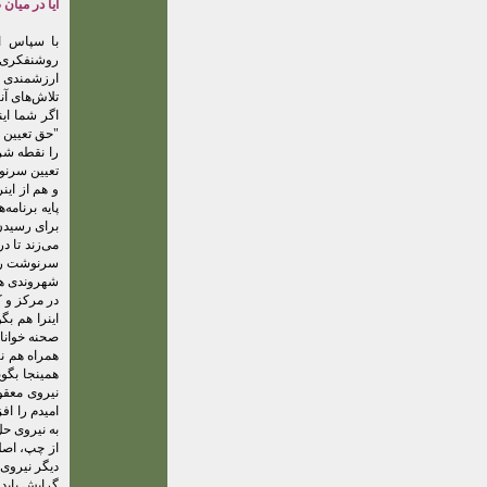
آیا در میا
با سپاس ا
روشنفکری د
ارزشمندی د
تلاش‌های آن
اگر شما این
"حق تعیین 
را نقطه شر
تعیین سرنو
و هم از ای
پایه برنامه
برای رسیدن 
می‌زند تا د
سرنوشت را 
شهروندی همگ
در مرکز و ک
اینرا هم بگ
صحنه خوانای
همراه هم نگ
همینجا بگو
نیروی معقو
امیدم را ا
به نیروی ح
از چپ، اصل
دیگر نیروی 
گرایش یابد