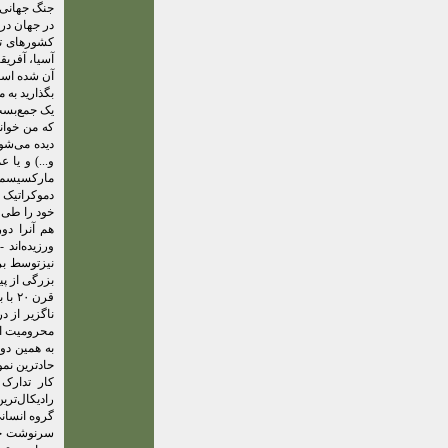
جنگ جهانی د
در جهان در 
کشورهای تا
آسیا، آفریق
آن شده اس
بگذارید به 
یک جمع‌بست 
که من خواند
دیده می‌شو
و...) و یا 
مارکسیسم بر
دموکراتیک د
خود را طی م
هم آنرا دو
ورزیده‌اند
نیزتوسط بر
قرن 
ناگزیر از 
محرومیت از
به همین دور
حادترین نمو
کار تدارک
رادیکال‌تری
گروه انسان
سرنوشت خوی