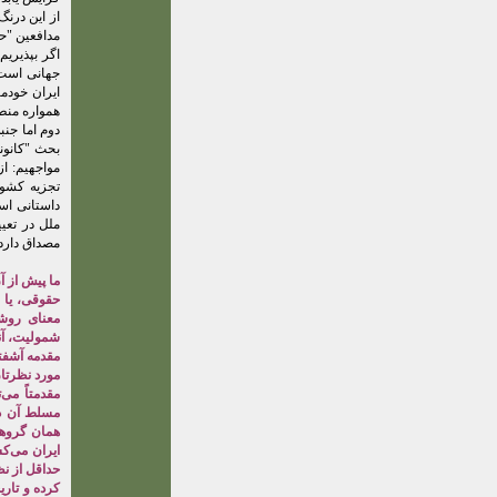
از این درن
مدافعین "ح
اگر بپذیری
جهانی است،
ایران خودما
همواره منطب
دوم اما جنب
بحث "کانون
مواجهیم: از
تجزیه کشور
داستانی اس
ملل در تعی
مصداق دارد 
ما پیش از آ
حقوقی، یا ح
معنای روش
شمولیت، آن
مقدمه آشفتگ
مورد نظرتان
مسلط آن در
همان گروهه
ایران می‌کش
حداقل از نظ
کرده و تار