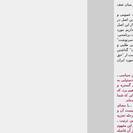
ر میان صف
پ عمومی و
ین اصل در
از این اصل
اریم. مورد
برنامه‌یی.
ن سرنوشت"
ایی طلبی و
ت" گذاشتن
ست از "حق
ورد ایران
ین سیاسی ـ
دستیابی به
 گستره و
م برد، که
‌ئی که شما
‌اند.
مقدمتاً می‌توان از پاسخ شما این را فهمید: ۱ ـ شما «حق تعیین سرنوشت» را یک پرسیب می‌دانید. ۲ ـ با معنای
نیست آن و
حله تجزیه
ین ترتیب ـ
 این مفهوم
 آن فاصله