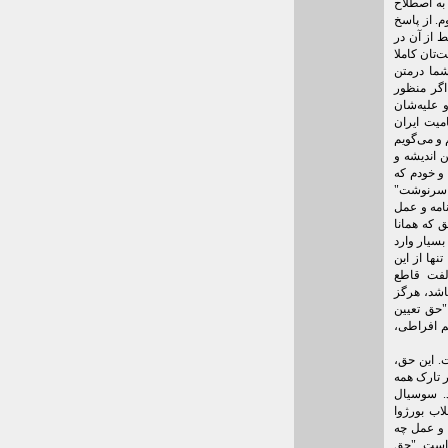
 به اصطلاح
. از پاسخ
ط از آن در
‌تان کاملا
ما درمتن
 اگر منظور
و علیه‌شان
میت ایران
و می‌گویم
 اندیشه و
 و خودم که
ن سرنوشت"
نامه و عمل
 که همانا
بسیار وارد
نها از این
الفت قاطع
باشد، هرگز
"حق تعیین
م افراطی،
ت. این حق،
 تارک همه
د. سوسیال
اب بورژوا
ه و عمل چه
 است. "حق