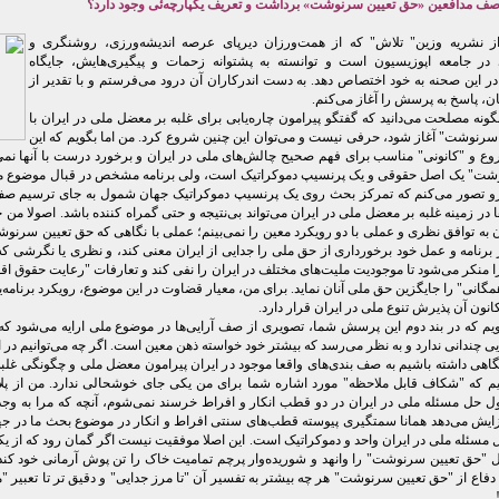
ن صف مدافعین «حق تعیین سرنوشت» برداشت و تعریف یکپارچه‌ئی وجود دارد؟
ز نشریه وزین" تلاش" که از همت‌ورزان دیرپای عرصه اندیشه‌ورزی، روشنگری و
ر جامعه اپوزیسیون است و توانسته به پشتوانه زحمات و پیگیری‌هایش، جایگاه
ر این صحنه به خود اختصاص دهد. به دست اندرکاران آن درود می‌فرستم و با تقدیر از
ان، پاسخ به پرسش را آغاز می‌کنم.
گونه مصلحت می‌دانید که گفتگو پیرامون چاره‌یابی برای غلبه بر معضل ملی در ایران با
سرنوشت" آغاز شود، حرفی نیست و می‌توان این چنین شروع کرد. من اما بگویم که این
وع و "کانونی" مناسب برای فهم صحیح چالش‌های ملی در ایران و برخورد درست با آنها نمی‌
شت" یک اصل حقوقی و یک پرنسیپ دموکراتیک است، ولی برنامه مشخص در قبال موضوع 
نرو تصور می‌کنم که تمرکز بحث روی یک پرنسیپ دموکراتیک جهان شمول به جای ترسیم صف‌ب
‌ها در زمینه غلبه بر معضل ملی در ایران می‌تواند بی‌نتیجه و حتی گمراه کننده باشد. اصولا من 
به توافق نظری و عملی با دو رویکرد معین را نمی‌بینم؛ عملی با نگاهی که حق تعیین سرنوش
ر برنامه و عمل خود برخورداری از حق ملی را جدایی از ایران معنی ‌کند، و نظری یا نگرشی ک
منکر می‌شود تا موجودیت ملیت‌های مختلف در ایران را نفی کند و تعارفات "رعایت حقوق اقو
انی" را جایگزین حق ملی آنان نماید. برای من، معیار قضاوت در این موضوع، رویکرد برنامه
انون آن پذیرش تنوع ملی در ایران قرار دارد.
ویم که در بند دوم این پرسش شما، تصویری از صف آرایی‌ها در موضوع ملی ارایه می‌شود که
ی چندانی ندارد و به نظر می‌رسد که بیشتر خود خواسته ذهن معین است. اگر چه می‌توانیم در ا
اهی داشته باشیم به صف بندی‌های واقعا موجود در ایران پیرامون معضل ملی و چگونگی غلبه 
یم که "شکاف قابل ملاحظه" مورد اشاره شما برای من یکی جای خوشحالی ندارد. من از پل
ل حل مسئله ملی در ایران در دو قطب انکار و افراط خرسند نمی‌شوم، آنچه که مرا به وجد 
فزایش می‌دهد همانا سمتگیری پیوسته قطب‌های سنتی افراط و انکار در موضوع بحث ما در 
ل مسئله ملی در ایران واحد و دموکراتیک است. این اصلا موفقیت نیست اگر گمان رود که از 
 "حق تعیین سرنوشت" را وانهد و شوریده‌وار پرچم تمامیت خاک را تن پوش آرمانی خود کند
دفاع از "حق تعیین سرنوشت" هر چه بیشتر به تفسیر آن "تا مرز جدایی" و دقیق تر تا تعبیر "
!