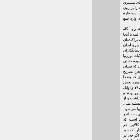
های بیشتری
 را بر روی
ز سه قاره
، وارد جمع
یم و آنگاه
ته تا آنجا
پراکنده‌ای
ن و ایران
نیانگذاران
بات بورژوا
دوره جنینی
ن که چندان
جاع تصریح
 که بعدها
 مورد بخش
بزرگی از پیروان این دو بنیانگذار چپ مارکسیستی، وضع اما فرق داشت. سوسیال دموکراسی اواخر قرن ۱۹ و اوایل
برو بودند و
داشت و از
سئله ملی،
ها می‌شود.
ی دست‌اندر
م است که
کالایی، هر
رد که خود
گر چه، در