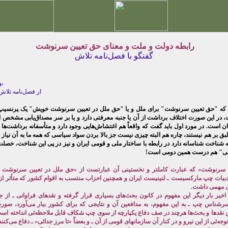
رابطه دولت و ملت و معنای حق تعیین سرنوشت
گفتگو با فصل‌نامه تلاش
بهزاد کریمی
از فصل‌نامه تلاش شماره ٣۱
م که "حق تعیین سرنوشت" برای ملل و یا "حق ملل در تعیین سرنوشت خویش" یک پرنسی
 در این صورت اختلاف برداشت از آن یا جنبه معرفتی دارد و یا بر سر مصداق‌یابی مشخص ا
ن است. در مورد اول باید گفت که واقعاً هم اغتشاش‌هایی وجود دارد و متأسفانه برداشت‌ها 
ق بر هم نیستند، چاره هم البته چیزی نیست جز بالا بردن سواد سیاسی که همه ما به آن نیاز د
ه شناخت شناسانه دارد در رابطه با ساختار ملی و قومی ایران و نیز در پی این شناخت، خصلت 
نی" هم درست همین دومی است!
 سرنوشت» که عبارت کاملتر و نخستینی آن عبارتست از «حق ملل در تعیین سرنوشت 
دبیات چپ مارکسیست ـ لنینیست ایران و همچنین احزاب منتسب به اقوام کشور که متأثر از ا
جای مهمی داشت.
اخیر بار دیگر این مفهوم در کانون بحث‌های بسیاری قرار گرفته و نقدهای فراوانی ـ از 
رشناس چپ ـ به این مفهوم، به مدافعین آن و نتایجی که برای کشور ببار می‌آورد، صورت
ن نقدها و بحث‌ها هرچند در صف دفاع یکپارچه از سوی چپ شکاف قابل ملاحظه‌ئی انداخته است
جه‌ئی از این نیرو و در کنار آن سازمانهای قومی از آن ـ و بعضاً «تا مرز جدائی» ـ دفاع می‌کنند