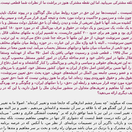
لقه مشترکی می‌یابید. اما این نقطه مشترک هنوز در براشت ما از نظرات شما قطعی نیست. ب
یست ـ لنینیست‌ها نیز این حق در حوزه روابط میان ملل گوناگون و در پیوند تفکیک ناپذیر 
چون ملت و سرزمین و حاکمیت و دولت مورد بحث و نتیجه گیری قرار می‌گرفت و سپس پیامد‌
کشیده می‌شد. آنها با قبول تعریفی از ملت و دیدن رابطه آن با حق تشکیل دولت مستقل و با ن
پذیرفته شده یک ملت، یک سرزمین و یک
زمان نیز جاری بود و هنوز هم برای حدود ۲۰۰ کشور جاریست، به تقسیم ایران به ملتهای مختلف
 تعیین سرنوشت خویش» از حق این ملتها تا مرحله جدا شدن دفاع می‌کردند. به این ترتیب و 
یین سرنوشت» ـ البته با قید واژه ملل در این عبارت ـ در حوزه روابط میان ملتهای مخلتف 
و خود تابعی از مناسبات میان ملتها و دولتهای مستقل بحساب می‌آمد. ثبت همین معنا در من
ملل متحد در سال ۱۹۴۵ ـ قطعی شدن و رسمیت جهانی یافتن یک اصل ٣۵۰ سال
لال ملتها در امور داخلی خود و عدم مداخله دیگران در امور کشور مستقل محسوب گردید. م
نه این تعریف‌های حقوقی و سیاسی و تاریخی و بین‌المللی را کنار گذاشته‌اند و نه اصل دفاع از
ا. آنها ضمن برافراشتن اصل دفاع از ایران به عنوان کشور مستقل خود، کشوری با مرزهای
 و عضو رسمی جامعه بین الملل در اندیشه‌های خویش، حوزه بحث «حق تعیین سرنوشت» ر
قوق بشر و حقوق شهروندی پیوند زده‌‌اند. اما برای ما هنوز روشن نیست که شما «حق تعیی
حوزه مورد توجه قرار می‌دهید و رابطه این «حق» را با «ملتهای ایران» و چگونگی و حد بهره‌گیر
ید. آیا مفاهیم و تعریف‌های متداول در منشور سازمان ملل را قبول دارید، یا این که در را
ف دیگری ارائه می‌دهید؟
 که میگوئید: "چه بسیار چشم اندازهائی که جابجا شده و تغییر کرده‌اند". اصولا ما به تغییر
قصد از این گفتگو هم که با علاقه بر سر آن نشسته و ادامه‌اش می‌دهیم ، تغییر و نیز البته مهم
 تغییر است. در این نیز با شما توافق دارم که بر "وضعیت آشفتگی فکری و ذهنی " می‌باید 
بر این نکته درست فقط اینست که دشواری کار تنها در بدفهمی مفاهیم نیست، بلکه بیشتر
 و بازتاب ناگزیر آن در تصمیمات برنامه‌ای. از نظر من، با آنکس که در عرصه برنامه 
بان مشترک و یا نزدیک در میان باشد می‌توان راه رفت و بحث بر سر مفاهیم و متدها را در