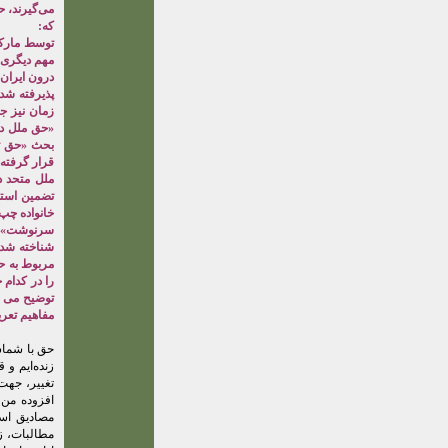
می‌گیرند، ح
که:
توسط مارکس
مهم دیگری 
درون ایران 
«حق ملل در
بحث «حق تع
قرار گرفته 
تضمین استق
خانواده چپ 
سرنوشت‌» ر
شناخته شده
مربوط به ح
را در کدام 
توضیح می ده
مفاهیم تعری
حق با شماست
زنده‌ایم و 
تغییر، جهت
افزوده من 
مصادیق است
مطالبات، ز