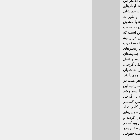
اعتبار این
قراردادهای
رسیدن‌شان
و باور به
تنها مشوق
ن به وحدت
رش است که
 در زمینه
و به قدرت
 زنجیرهای
نمونه‌های
ریه و عمل
ملی گرجی،
 به عنوان
می‌دارند.
هر ملت در
اره به این
الیسم رشد
(این گرجی
تین کمیسر
کادر اتحاد
ی جهش‌های
ر کردند و
 بود که در
یکباره در
میت حقوقی