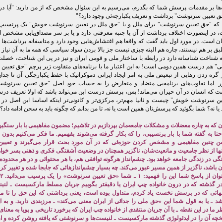
گ‌ها بر مقدمات پرسش شما که بگذرم، می‌رسیم به این سئوال مشخص که از من دارید: "آیا د
ق تعیین سرنوشت" برداشت و تعریف یکپارچه‌ئی وجود دارد؟"
م که "حق تعیین سرنوشت" برای ملل و یا "حق ملل در تعیین سرنوشت خویش" یک پرنسی
 در اینصورت اختلاف برداشت از آن یا جنبه معرفتی دارد و یا بر سر مصداق‌یابی مشخص ا
ن است. در مورد اول باید گفت که واقعا هم اغتشاش‌هایی وجود دارد و متاسفانه برداشت‌ها 
ق بر هم نیستند، چاره هم البته چیزی نیست جز بالا بردن سواد سیاسی که همه ما به آن نیاز د
ه شناخت شناسانه دارد در رابطه با ساختار ملی و قومی ایران و نیز در پی این شناخت، خصلت 
ی" هم درست همین دومی است! به این اعتبار ما با برنامه‌های متفاوت زیر پرچم "حق تعیی
 گره زدن رهایی از تبعیض ملی به امر ایجاد ایرانی دموکراتیک با حفظ یکپارچگی آن تا جد
. اما تفاوت‌های برنامه‌یی متضاد و متعارض را به حساب خود اصل "حق تعیین سرنوش
ت که انسان در آن حیران می‌ماند! پس، پرسش درست این می‌تواند باشد که اولا تعریف در
ین سرنوشت خویش" چیست و ثانیا مهم‌تر، مرکزی‌تر و کانونی‌تر اینکه اساسا این اصل در م
یا نه؟ شما بگوئید که پرسش‌تان همین است یا نه، تا من بدانم که چگونه باید به سخن ادامه داد؟
ن که به چاره معضلات و مشکلات جامعه‌مان بپردازیم در تلاشیم؛ مضمون مفاهیمی با بار سنگ
تا به گفته شما با بار پرنسیپی، را که بکار گرفته می‌شوند بفهمیم. ما فکر می‌کنیم بدون 
ن چنین مفاهیمی و مشخص کردن حوزه‌ئی که در آن مورد بحث قرار می‌گیرند و تعیین
ها از نظر جامعیت و مانعیت‌شان، ناگزیر همچنان در وضعیت آشفتگی فکری و ذهنی بسر خواهی
ی در زندگی جامعه خواهد بود. چشم‌انداز هرگونه توافقی هم، با هر محتوائی و در هر محدوده
 باشد، ناگزیر از همین مسیر عبور می‌کند. چه بسیار چشم‌اندازهائی که جابجا شده و تغییر کرده
 گذشته که در درون خانواده چپ ایران یا دقیقتر بگوییم جریان مسلط مارکسیست ـ لنی
ائی که در پرسش نخست یاد کردم، متداول بوده است، یعنی برداشتی که این حق را تا مر
د ـ یا به قول شما این «حق ملی را جدائی از ایران معنی می‌کند» ـ مرزبندی دارید. و به ا
ر ما در این نقطه ـ با آن جریان منتقدی از خانواده چپ ایران که برخورد تاریخی و پویا به معنای
یخچه آن را در ایدئولوژی گذشته مارکسیست ـ لنیست‌ها و سرنوشتی که یافته روشن کرده و از