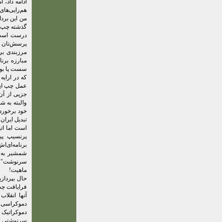
ادامه داد، 
هم‌رایی‌ها
من این بردا
گذشته چپ ای
درست است 
پرسش‌تان بر
مرزبندی برن
مبارزه برن
سست پا بود
که در ارای
عمل چپ ایرا
جزیی از آن
والبته به ش
خود برخورد
تبدیل ایران
است اما اته
پرنسیپ پیر
برنامه‌ای‌ا
شمشیر به د
سرنوشت" بر
ماهیت!
حال بپردازی
فرایافت چپ
آنها انقلا
دموکراسی، 
دموکراتیک ت
سرنوشتی یا