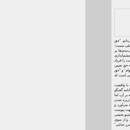
دانم. "حق
ملی نیست؛
ندی‌ها بر
چشم‌اندازی
ت را فریاد
ه حق تعیین
ام" و "حق
‌یی است که
 با واقعیت
دامه گفتگو
بر آن، اما
اریزه شدن
می‌آورد و
جهت پیوست
یکسو بخشی
 و از سوی
مرز جدایی"