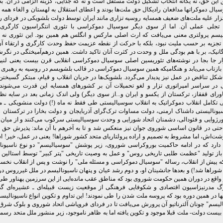
این حق، نه یگانه انتخاب تشکیل دولت مستقل است و نه که جدایی، گزینه الزامی در آن. به 
ل دموکراتها مدافعان رادیکال حق ملت‌ها بودند و اعطای استقلال به لهستان و الغاء همه 
زار علیه ملت‌های ضعیف همسایه روسیه تزاری مانند ایران توسط دولت بلشویکی در فردای 
 تجلی عملی آن. اما از سوی دیگر سوسیال دموکراسی با تئوری انتگراسیون کارگری 
الیسم پرولتری معنی می‌یافت که ارث اصلی مارکس و انگلس هم همین بود. این تئوری نه 
 تجزیه بر حسب ملیت نبود، بلکه با حرکت از نقطه عزیمت حفظ وحدت کارگری و ارتقاء آ
گانیک، بر با هم بودگی ملل و وحدت در کثرت آنان تاکید داشت. همین درهم‌آمیختگی در نگ
ار جا بجا در نوشته‌های تئوریسین اصلی سوسیال دموکراسی انقلابی قرن بیست یعنی لنین
بازتاب می‌یابد و هنگامیکه همین سوسیال دموکراسی در قالب بلشویسم در روسیه به رهبری ا
شکل تناقض در عمل نیز پدیدار می‌گردد. بلشویک‌ها در جریان انقلاب و قیام، مبتکر گسیختن
در سراسر امپراتوری تزار و لغو تحمیلات آن بر کشورهای همسایه این قدرت می‌شوند (
ورای قفقاز، ترکستان از یکسو و ایران و...از سوی دیگر) ولی اندک زمانی بعد در سایه نظ
ی تکامل انقلاب دموکراتیک به انقلاب سوسیالیستی طی فقط نه ماه (!) دولت منشویکی ـ 
ونالیستی داشناک ارمنی، دولت مساوات ترک‌گرای آذربایجان و دولت بخارا در ترکستان را
ورژوایی و فئودالی، دشمنان اتحاد شورایی و وحدت سوسیالیستی سرکوب می‌کنند و از میان بر
حتی در قانون اساسی شوروی جوان نیز منعکس شد و تا به آخرهم با آن ماند: پذیرش حق 
ت‌اش، اما مشروط به تصمیم و اراده پرولتاریای متحد کشور شوراها! یعنی در عمل، خیر! اش
 دارد که در ادامه حاکمیت بوروکراسی شوروی، زیر پوشش "سوسیالیسم" دو نوع ناسیون
باز تولید "عظمت طلبی تاریخی روس" و عمل به وصیت تاریخی "پتر کبیر" توسط استالین 
 پیش از انقلاب، رساله "سوسیال دموکراسی و مسئله ملی" را نوشت و پس از انقلاب نخس
راها شد!) و بعدها جانشینان او، و دوم رشد عیان و پنهان ناسیونالیسم در ملل غیرروس در 
واقع در دوران همین حکومت شوروی بود که مناطق عقب مانده‌ایی از این سرزمین پهناور ط
گ مدرنیزاسیون اقتصادی و شکوفایی فرهنگی از موقعیت زیست قبیله‌ای ـ عشیره‌ای گذ
ا در همین دوره بود که پروسه ملت شدن را طی نمودند! این تداوم و تکوین انواع ناسیونالیسم
یسم" چونان آلترناتیو آن پرورش می‌یافت تا در فردای فروپاشی اتحاد شوروی و بلوک شرق ب
بیست دولت- ملت قبلا موجود و تکوین یافته اما به ظاهر ناموجود، زیر منشور ملل متحد رس