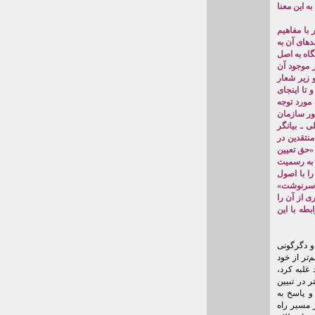
ه این معنا
با مفاهیم
های آن به
گاه به اصل
 دولت در حقوق و عرف بین‌الملل که در مورد حدود ۱٨۰ کشور موجود آن
 قائل و زیر شعار
تا اینجای
مورد توجه
شور سازمان
ه از عهدنامه وستفالی ـ بیانگر
نتقدین در
 «حق تعیین
 به رسمیت
ا با اصول
ن سرنوشت»
ی از آن را
بطه با این
 و دگرگونی
‌تر از خود
غلبه کرد،
 در تبیین
و پاسخ به
 مسیر راه